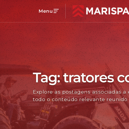
Menu
Voltar
Linha de Produtos
Tag: tratores 
Explore as postagens associadas a 
Carregadores Frontais
todo o conteúdo relevante reunido
Acessórios
Distribuidores de Sólidos