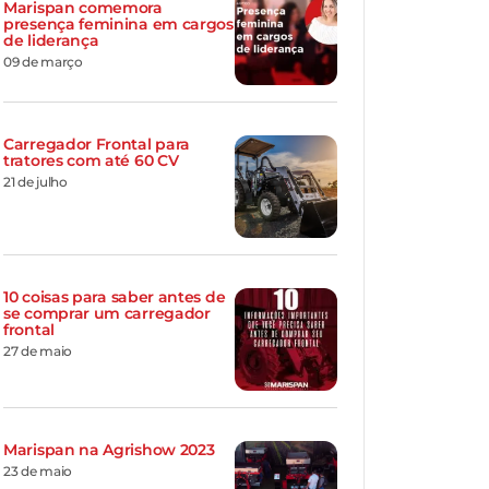
Marispan comemora
presença feminina em cargos
de liderança
09 de março
Carregador Frontal para
tratores com até 60 CV
21 de julho
10 coisas para saber antes de
se comprar um carregador
frontal
27 de maio
Marispan na Agrishow 2023
23 de maio