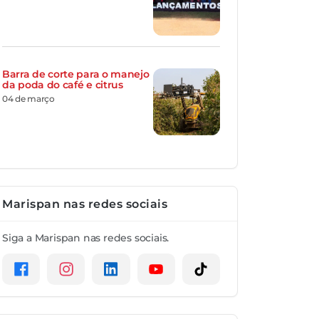
Barra de corte para o manejo
da poda do café e citrus
04 de março
Marispan nas redes sociais
Siga a Marispan nas redes sociais.