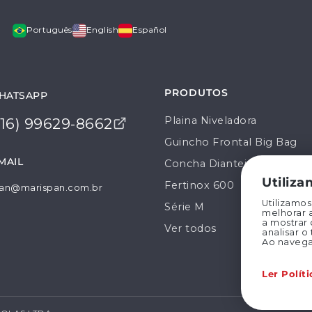
Português
English
Español
PRODUTOS
HATSAPP
Plaina Niveladora
(16) 99629-8662
Guincho Frontal Big Bag
MAIL
Concha Dianteira
Utiliz
Fertinox 600
an@marispan.com.br
Utilizamo
Série M
melhorar 
a mostrar
Ver todos
analisar o
Ao navega
Ler Polít