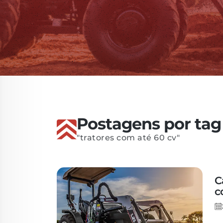
Peças
Postagens por tag
"tratores com até 60 cv"
C
c