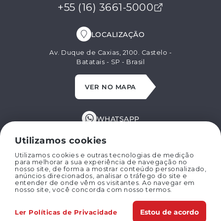
+55 (16) 3661-5000
LOCALIZAÇÃO
Av. Duque de Caxias, 2100. Castelo -
Batatais - SP - Brasil
VER NO MAPA
WHATSAPP
+55 (16) 99629-8662
Utilizamos cookies
Utilizamos cookies e outras tecnologias de medição
para melhorar a sua experiência de navegação no
E-MAIL
nosso site, de forma a mostrar conteúdo personalizado,
anúncios direcionados, analisar o tráfego do site e
entender de onde vêm os visitantes. Ao navegar em
marispan@marispan.com.br
nosso site, você concorda com nosso termos.
Estou de acordo
Ler Políticas de Privacidade
Copyright © 2024 MARISPAN IMPLEMENTOS AGRÍCOLAS LTDA