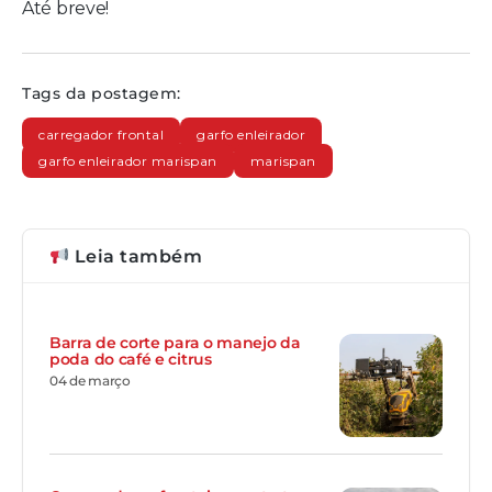
Até breve!
Tags da postagem:
carregador frontal
garfo enleirador
garfo enleirador marispan
marispan
Leia também
Barra de corte para o manejo da
poda do café e citrus
04 de março