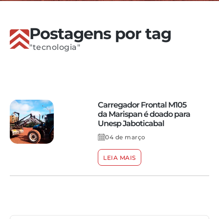
Postagens por tag
"tecnologia"
Carregador Frontal M105
da Marispan é doado para
Unesp Jaboticabal
04 de março
LEIA MAIS