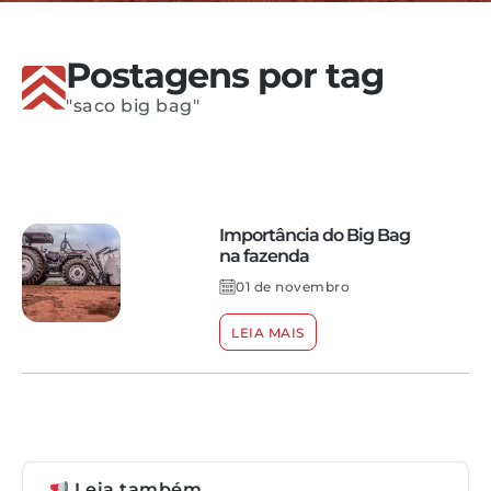
Postagens por tag
"saco big bag"
Importância do Big Bag
na fazenda
01 de novembro
LEIA MAIS
Leia também