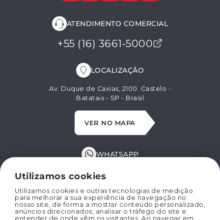
ATENDIMENTO COMERCIAL
+55 (16) 3661-5000
LOCALIZAÇÃO
Av. Duque de Caxias, 2100. Castelo -
Batatais - SP - Brasil
VER NO MAPA
WHATSAPP
+55 (16) 99629-8662
Utilizamos cookies
Utilizamos cookies e outras tecnologias de medição
para melhorar a sua experiência de navegação no
E-MAIL
nosso site, de forma a mostrar conteúdo personalizado,
anúncios direcionados, analisar o tráfego do site e
entender de onde vêm os visitantes. Ao navegar em
marispan@marispan.com.br