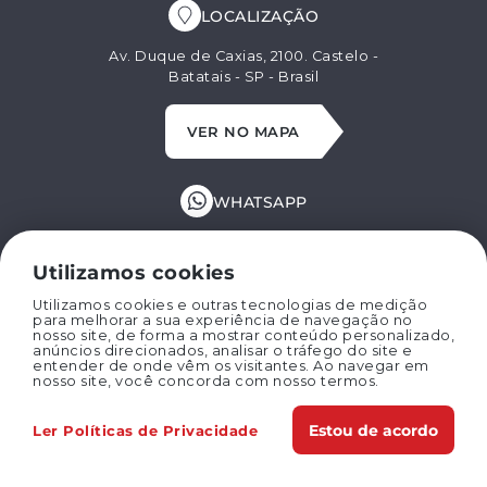
LOCALIZAÇÃO
Av. Duque de Caxias, 2100. Castelo -
Batatais - SP - Brasil
VER NO MAPA
WHATSAPP
+55 (16) 99629-8662
Utilizamos cookies
E-MAIL
Utilizamos cookies e outras tecnologias de medição
para melhorar a sua experiência de navegação no
nosso site, de forma a mostrar conteúdo personalizado,
marispan@marispan.com.br
anúncios direcionados, analisar o tráfego do site e
entender de onde vêm os visitantes. Ao navegar em
nosso site, você concorda com nosso termos.
Copyright © 2024 MARISPAN IMPLEMENTOS AGRÍCOLAS LTDA
Estou de acordo
Ler Políticas de Privacidade
Políticas de Privacidade