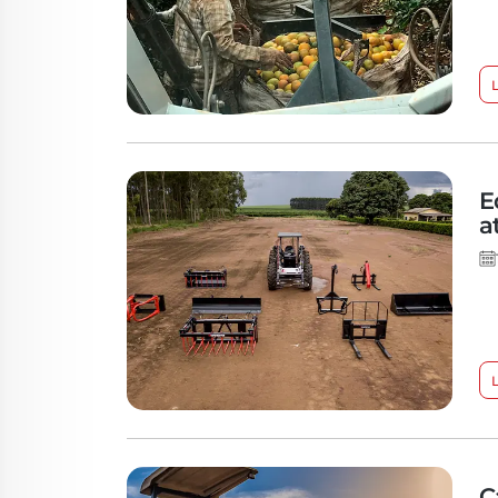
E
a
C