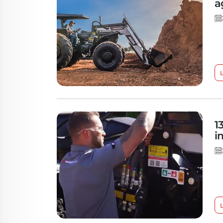
a
1
i