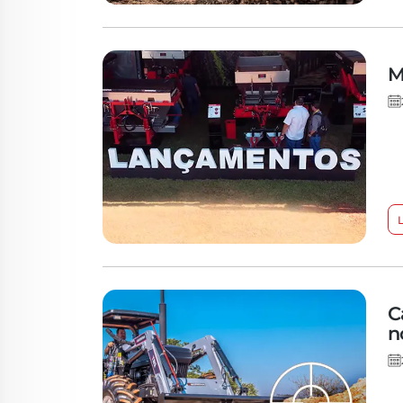
M
C
n