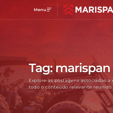
Menu
Voltar
Linha de Produtos
Tag: marispan
Explore as postagens associadas a 
Carregadores Frontais
todo o conteúdo relevante reunido
Acessórios
Distribuidores de Sólidos