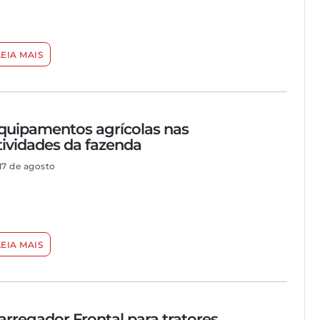
LEIA MAIS
quipamentos agrícolas nas
tividades da fazenda
17 de agosto
LEIA MAIS
arregador Frontal para tratores