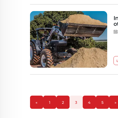
I
o
«
1
2
3
4
5
»