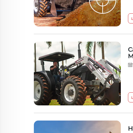
C
M
H