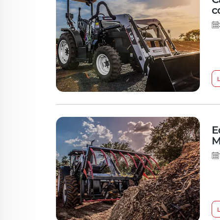
c
E
M