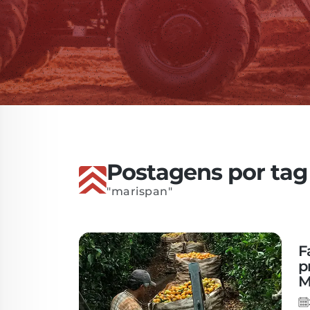
Peças
Postagens por tag
"marispan"
F
p
M