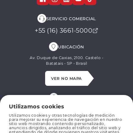
SERVICIO COMERCIAL
+55 (16) 3661-5000
UBICACIÓN
Av. Duque de Caxias, 2100. Castelo -
Batatais - SP - Brasil
VER NO MAPA
WHATSAPP
Utilizamos cookies
+55 (16) 99629-8662
Utilizamos cookies y otras tecnologías de medición
para mejorar su experiencia de navegación en nuestro
sitio web mostrando contenido personalizado,
CORREO ELECTRÓNICO
anuncios dirigidos, analizando el tráfico del sitio web y
entendiendo de dónde provienen nuestros visitantes.